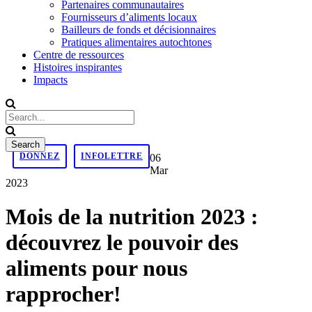
Partenaires communautaires
Fournisseurs d’aliments locaux
Bailleurs de fonds et décisionnaires
Pratiques alimentaires autochtones
Centre de ressources
Histoires inspirantes
Impacts
DONNEZ
INFOLETTRE
06
Mar
2023
Mois de la nutrition 2023 :
découvrez le pouvoir des
aliments pour nous
rapprocher!