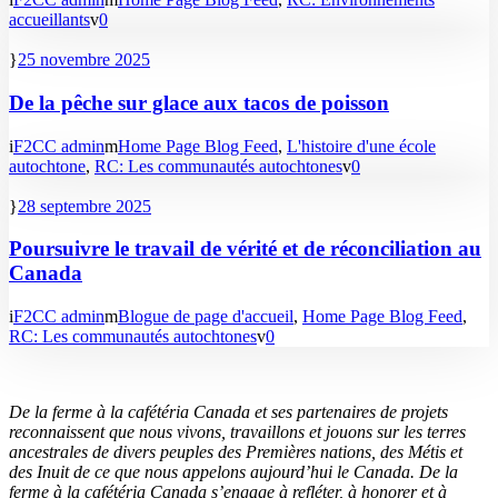
accueillants
0
25 novembre 2025
De la pêche sur glace aux tacos de poisson
F2CC admin
Home Page Blog Feed
,
L'histoire d'une école
autochtone
,
RC: Les communautés autochtones
0
28 septembre 2025
Poursuivre le travail de vérité et de réconciliation au
Canada
F2CC admin
Blogue de page d'accueil
,
Home Page Blog Feed
,
RC: Les communautés autochtones
0
De la ferme à la cafétéria Canada et ses partenaires de projets
reconnaissent que nous vivons, travaillons et jouons sur les terres
ancestrales de divers peuples des Premières nations, des Métis et
des Inuit de ce que nous appelons aujourd’hui le Canada. De la
ferme à la cafétéria Canada s’engage à refléter, à honorer et à