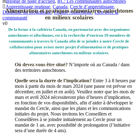
Blogue de page d'accueil
,
RC: Les communautés autochtones
Apprentissage pratique
,
Canada
,
Cercle d’apprentissage
,
Alimen
tation et pratiques
alimentaires autochtones
Durabilité du programme
,
Culture Autochtone
,
Lien avec la
en milieux scolaires
communauté
0
De la ferme à la cafétéria Canada, en partenariat avec des organismes
autochtones et allochtones, est à la recherche d’environ 10 membres de
communautés à travers le Canada afin de se joindre à notre Cercle de
collaboration pour aviser notre projet d’alimentation et de pratiques
alimentaires autochtones en milieux scolaires.
Où devez-vous être situé?
N’importe où au Canada / dans
des territoires autochtones.
Quelle sera la durée de l’implication?
Entre 3 à 8 heures par
mois à partir du mois de mars 2024 (une pause est prévue en
décembre, en juillet et en août). Veuillez noter que les mois de
mars et avril 2024 nécessiteront plus d’heures d’implication,
en fonction de vos disponibilités, afin d’aider à développer le
mandat du Cercle, ainsi que les plans et les communications
initiales du projet. Nous invitons les Conseillers et
Conseillères à se joindre initialement au Cercle pour un
mandat de 1 an, avec possibilité de prolongation (l’initiative
sera d’une durée de 4 ans).