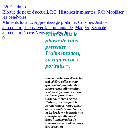
F2CC admin
Blogue de page d'accueil
,
RC: Histoires inspirantes
,
RC: Mobiliser
les bénévoles
Aliments locaux
,
Apprentissage pratique
,
Cuisiner
,
Justice
alimentaire
,
Liens avec la communauté
,
Manger
,
Sécurité
alimentaire
,
Terre-Neuve et Labrador
Nous avons le
0
plaisir de vous
présenter «
L’alimentation,
ça rapproche :
portraits »,
une nouvelle série d’articles
qui célèbre celles et ceux
qui rendent possibles des
programmes alimentaires
scolaires dynamiques pour
les élèves partout au
Canada. Merci à Sarah
Ferber, qui a proposé la
candidature d’Emily Doyle,
de St. John’s (Terre-Neuve-
et-Labrador) : la passion et
l’énergie qu’elle investit
dans l’amélioration de
l’environnement alimentaire
des écoles est