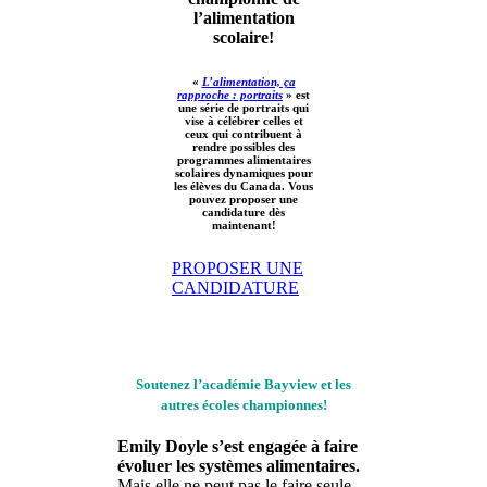
l’alimentation
scolaire!
«
L’alimentation, ça
rapproche : portraits
» est
une série de portraits qui
vise à célébrer celles et
ceux qui contribuent à
rendre possibles des
programmes alimentaires
scolaires dynamiques pour
les élèves du Canada. Vous
pouvez proposer une
candidature dès
maintenant!
PROPOSER UNE
CANDIDATURE
Soutenez l’académie Bayview et les
autres écoles championnes!
Emily Doyle s’est engagée à faire
évoluer les systèmes alimentaires.
Mais elle ne peut pas le faire seule.